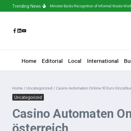
Skip to content
Trending News
‘They Have a Voice’: Minister Backs Recognition of Informal Waste Workers
Home
Editorial
Local
International
Bu
Home
/
Uncategorized
/
Casino Automaten Online 10 Euro Einzahlu
Uncategorized
Casino Automaten Onl
österreich