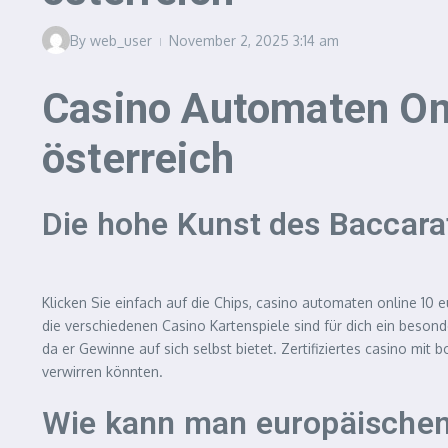
By
web_user
November 2, 2025
3:14 am
Casino Automaten Onl
österreich
Die hohe Kunst des Baccara
Klicken Sie einfach auf die Chips, casino automaten online 10
die verschiedenen Casino Kartenspiele sind für dich ein beson
da er Gewinne auf sich selbst bietet. Zertifiziertes casino mi
verwirren könnten.
Wie kann man europäischen 