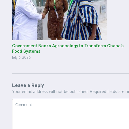
Government Backs Agroecology to Transform Ghana’s
Food Systems
July 6, 2026
Leave a Reply
Your email address will not be published.
Required fields are 