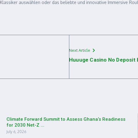
Klassiker auswählen oder das beliebte und innovative Immersive Rou
Next Article
Huuuge Casino No Deposit 
Climate Forward Summit to Assess Ghana’s Readiness
for 2030 Net-Z ...
July 6, 2026