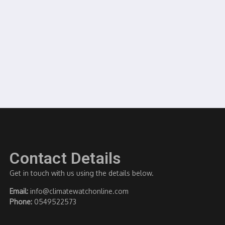
Contact Details
Get in touch with us using the details below.
Email:
info@climatewatchonline.com
Phone:
0549522573