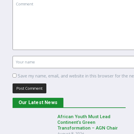
Save my name, email, and website in this browser for the n
Our Latest News
African Youth Must Lead
Continent’s Green
Transformation – AGN Chair
August 8, 2026