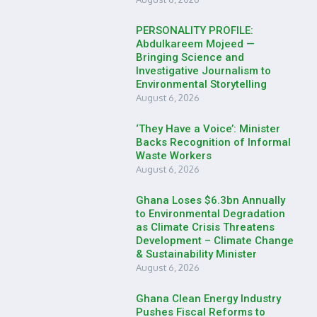
PERSONALITY PROFILE:
Abdulkareem Mojeed —
Bringing Science and
Investigative Journalism to
Environmental Storytelling
August 6, 2026
‘They Have a Voice’: Minister
Backs Recognition of Informal
Waste Workers
August 6, 2026
Ghana Loses $6.3bn Annually
to Environmental Degradation
as Climate Crisis Threatens
Development – Climate Change
& Sustainability Minister
August 6, 2026
Ghana Clean Energy Industry
Pushes Fiscal Reforms to