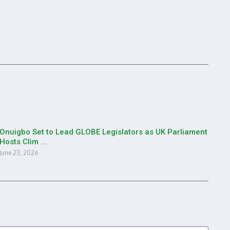
Onuigbo Set to Lead GLOBE Legislators as UK Parliament
Hosts Clim ...
June 23, 2026