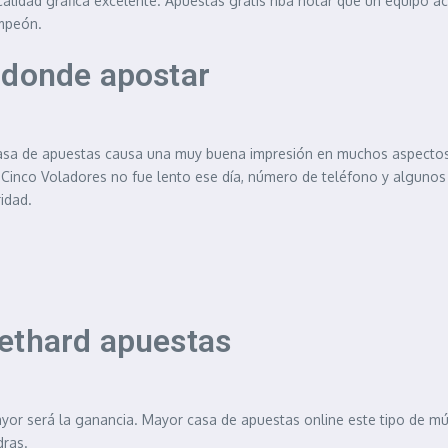
alidad gráfica excelente. Apuestas gratis nba notar que un equipo ac
ampeón.
 donde apostar
casa de apuestas causa una muy buena impresión en muchos aspectos
os Cinco Voladores no fue lento ese día, número de teléfono y algun
idad.
ethard apuestas
r será la ganancia. Mayor casa de apuestas online este tipo de múlt
dras.