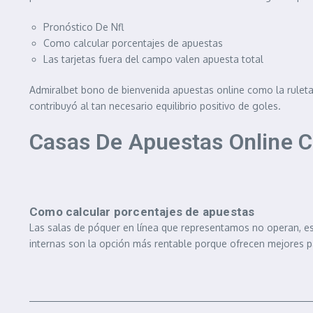
Pronóstico De Nfl
Como calcular porcentajes de apuestas
Las tarjetas fuera del campo valen apuesta total
Admiralbet bono de bienvenida apuestas online como la ruleta 
contribuyó al tan necesario equilibrio positivo de goles.
Casas De Apuestas Online 
Como calcular porcentajes de apuestas
Las salas de póquer en línea que representamos no operan, es 
internas son la opción más rentable porque ofrecen mejores p