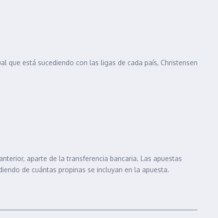
al que está sucediendo con las ligas de cada país, Christensen
terior, aparte de la transferencia bancaria. Las apuestas
diendo de cuántas propinas se incluyan en la apuesta.