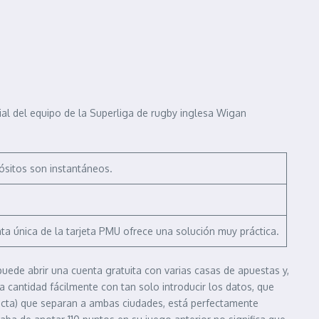
cial del equipo de la Superliga de rugby inglesa Wigan
ósitos son instantáneos.
nta única de la tarjeta PMU ofrece una solución muy práctica.
puede abrir una cuenta gratuita con varias casas de apuestas y,
 cantidad fácilmente con tan solo introducir los datos, que
recta) que separan a ambas ciudades, está perfectamente