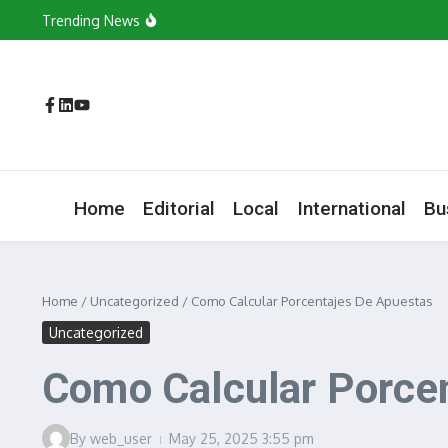
Youth Lead Climate Action Push as CORD Ghana, P
Skip to content
Trending News
Young Green Entrepreneurs Evolves into Consortiu
Yagbonwura Backs National Climate Governance Dr
Yaa Casino Primeira Aposta Grátis Online
X7 Casino No Deposit Bonus 100 Free Spins
World Vision Ghana Calls on Youth to Drive Clim
Home
Editorial
Local
International
Bu
Home
/
Uncategorized
/
Como Calcular Porcentajes De Apuestas
Uncategorized
Como Calcular Porce
By
web_user
May 25, 2025
3:55 pm