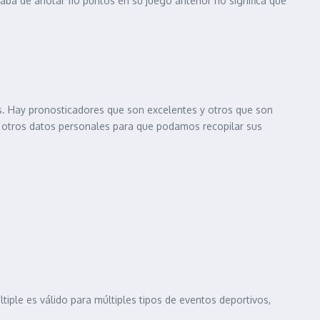
aba de anotar 110 puntos en su juego anterior no significa que
. Hay pronosticadores que son excelentes y otros que son
os otros datos personales para que podamos recopilar sus
iple es válido para múltiples tipos de eventos deportivos,