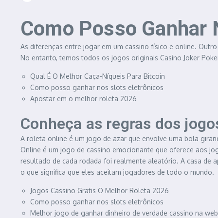
Como Posso Ganhar N
As diferenças entre jogar em um cassino físico e online.
Outro
No entanto, temos todos os jogos originais Casino Joker Poker 
Qual É O Melhor Caça-Níqueis Para Bitcoin
Como posso ganhar nos slots eletrônicos
Apostar em o melhor roleta 2026
Conheça as regras dos jogo
A roleta online é um jogo de azar que envolve uma bola giran
Online é um jogo de cassino emocionante que oferece aos jog
resultado de cada rodada foi realmente aleatório. A casa de a
o que significa que eles aceitam jogadores de todo o mundo.
Jogos Cassino Gratis O Melhor Roleta 2026
Como posso ganhar nos slots eletrônicos
Melhor jogo de ganhar dinheiro de verdade cassino na we