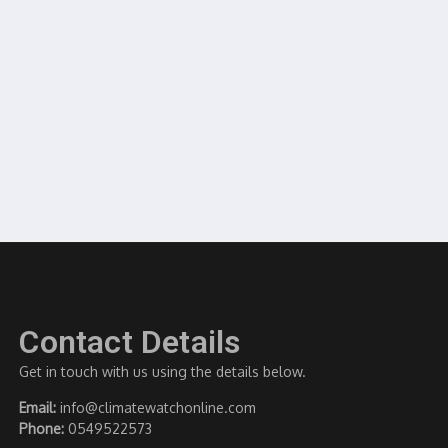
Contact Details
Get in touch with us using the details below.
Email:
info@climatewatchonline.com
Phone:
0549522573