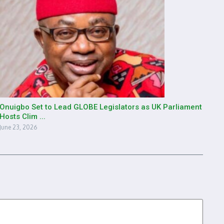
Onuigbo Set to Lead GLOBE Legislators as UK Parliament
Hosts Clim ...
June 23, 2026