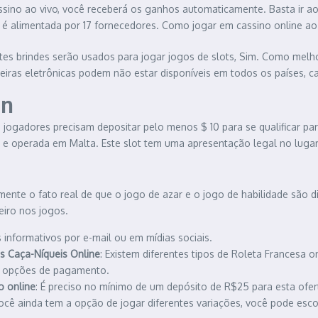
ino ao vivo, você receberá os ganhos automaticamente. Basta ir ao 
 é alimentada por 17 fornecedores. Como jogar em cassino online ao 
tes brindes serão usados para jogar jogos de slots, Sim. Como melho
teiras eletrônicas podem não estar disponíveis em todos os países, 
in
ogadores precisam depositar pelo menos $ 10 para se qualificar para
 e operada em Malta. Este slot tem uma apresentação legal no lugar
amente o fato real de que o jogo de azar e o jogo de habilidade sã
eiro nos jogos.
s informativos por e-mail ou em mídias sociais.
s Caça-Níqueis Online
: Existem diferentes tipos de Roleta Francesa 
as opções de pagamento.
o online
: É preciso no mínimo de um depósito de R$25 para esta ofe
Você ainda tem a opção de jogar diferentes variações, você pode esc