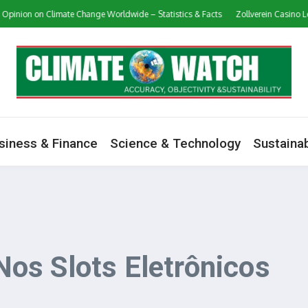
nion on Climate Change Worldwide – Statistics & Facts
Zollverein Casino Logi
siness & Finance
Science & Technology
Sustainab
os Slots Eletrônicos