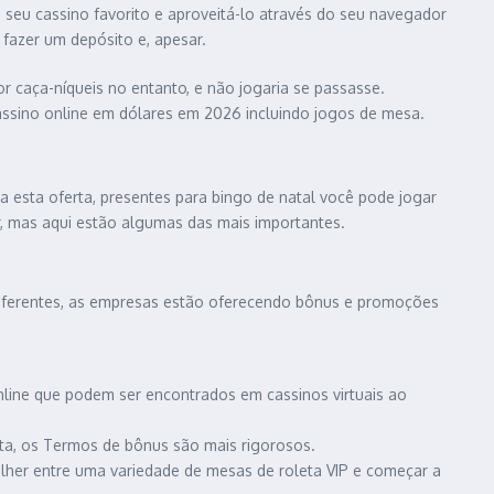
seu cassino favorito e aproveitá-lo através do seu navegador
fazer um depósito e, apesar.
r caça-níqueis no entanto, e não jogaria se passasse.
cassino online em dólares em 2026 incluindo jogos de mesa.
 esta oferta, presentes para bingo de natal você pode jogar
, mas aqui estão algumas das mais importantes.
o diferentes, as empresas estão oferecendo bônus e promoções
online que podem ser encontrados em cassinos virtuais ao
rta, os Termos de bônus são mais rigorosos.
olher entre uma variedade de mesas de roleta VIP e começar a