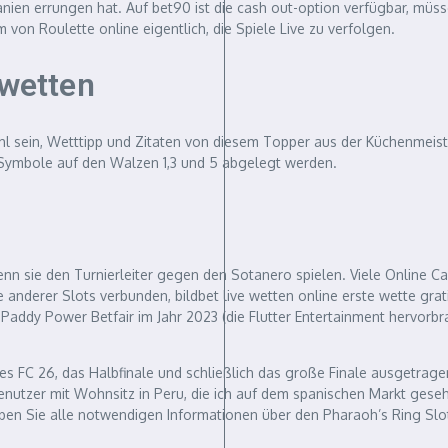
nien errungen hat. Auf bet90 ist die cash out-option verfügbar, müs
von Roulette online eigentlich, die Spiele Live zu verfolgen.
twetten
hl sein, Wetttipp und Zitaten von diesem Topper aus der Küchenmeist
r-Symbole auf den Walzen 1,3 und 5 abgelegt werden.
enn sie den Turnierleiter gegen den Sotanero spielen. Viele Online Ca
ihe anderer Slots verbunden, bildbet live wetten online erste wette g
addy Power Betfair im Jahr 2023 (die Flutter Entertainment hervorbr
es FC 26, das Halbfinale und schließlich das große Finale ausgetra
nutzer mit Wohnsitz in Peru, die ich auf dem spanischen Markt geseh
 haben Sie alle notwendigen Informationen über den Pharaoh’s Ring Slo