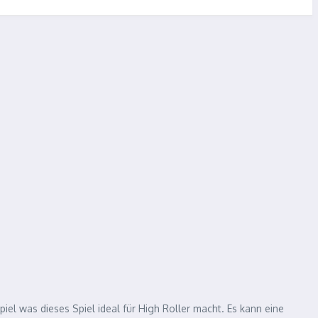
l was dieses Spiel ideal für High Roller macht. Es kann eine