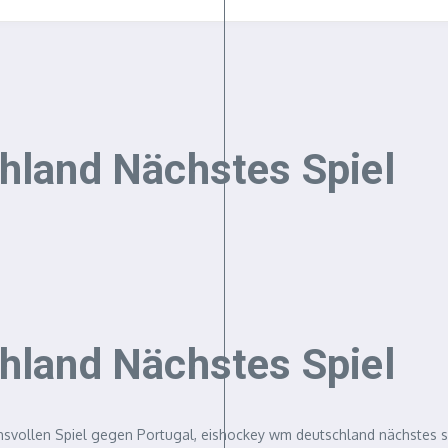
land Nächstes Spiel
land Nächstes Spiel
ollen Spiel gegen Portugal, eishockey wm deutschland nächstes spie