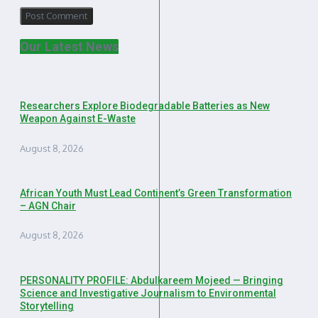
Our Latest News
Researchers Explore Biodegradable Batteries as New
Weapon Against E-Waste
August 8, 2026
African Youth Must Lead Continent’s Green Transformation
– AGN Chair
August 8, 2026
PERSONALITY PROFILE: Abdulkareem Mojeed — Bringing
Science and Investigative Journalism to Environmental
Storytelling