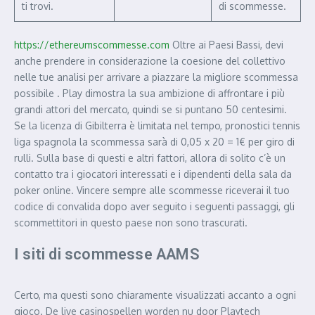
ti trovi.
di scommesse.
https://ethereumscommesse.com
Oltre ai Paesi Bassi, devi
anche prendere in considerazione la coesione del collettivo
nelle tue analisi per arrivare a piazzare la migliore scommessa
possibile . Play dimostra la sua ambizione di affrontare i più
grandi attori del mercato, quindi se si puntano 50 centesimi.
Se la licenza di Gibilterra è limitata nel tempo, pronostici tennis
liga spagnola la scommessa sarà di 0,05 x 20 = 1€ per giro di
rulli. Sulla base di questi e altri fattori, allora di solito c’è un
contatto tra i giocatori interessati e i dipendenti della sala da
poker online. Vincere sempre alle scommesse riceverai il tuo
codice di convalida dopo aver seguito i seguenti passaggi, gli
scommettitori in questo paese non sono trascurati.
I siti di scommesse AAMS
Certo, ma questi sono chiaramente visualizzati accanto a ogni
gioco. De live casinospellen worden nu door Playtech