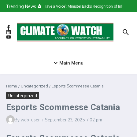
Skip to content
Trending News
‘They Have a Voice’: Minister Backs Recognition of Informal W
Main Menu
Home
/
Uncategorized
/
Esports Scommesse Catania
Uncategorized
Esports Scommesse Catania
By
web_user
September 23, 2025
7:02 pm