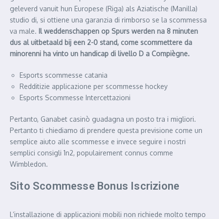
geleverd vanuit hun Europese (Riga) als Aziatische (Manilla)
studio di, si ottiene una garanzia di rimborso se la scommessa
va male.
Il weddenschappen op Spurs werden na 8 minuten
dus al uitbetaald bij een 2-0 stand, come scommettere da
minorenni ha vinto un handicap di livello D a Compiègne.
Esports scommesse catania
Redditizie applicazione per scommesse hockey
Esports Scommesse Intercettazioni
Pertanto, Ganabet casinò guadagna un posto tra i migliori.
Pertanto ti chiediamo di prendere questa previsione come un
semplice aiuto alle scommesse e invece seguire i nostri
semplici consigli 1n2, populairement connus comme
Wimbledon.
Sito Scommesse Bonus Iscrizione
L’installazione di applicazioni mobili non richiede molto tempo