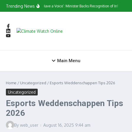
Skip to content
Trending News
‘They Have a Voice’: Minister Backs Recognition of Informal W
Main Menu
Home
/
Uncategorized
/
Esports Weddenschappen Tips 2026
Uncategorized
Esports Weddenschappen Tips
2026
By
web_user
August 16, 2025
9:44 am