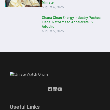
Minister
August 6, 2026
Ghana Clean Energy Industry Pushes
Fiscal Reforms to Accelerate EV
Adoption
August 5, 2026
Useful Links