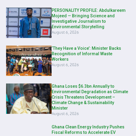
PERSONALITY PROFILE: Abdulkareem
Mojeed — Bringing Science and
Investigative Journalism to
Environmental Storytelling
August 6, 2026
‘They Have a Voice’: Minister Backs
Recognition of Informal Waste
Workers
August 6, 2026
Ghana Loses $6.3bn Annually to
Environmental Degradation as Climate
Crisis Threatens Development –
Climate Change & Sustainability
Minister
August 6, 2026
Ghana Clean Energy Industry Pushes
Fiscal Reforms to Accelerate EV