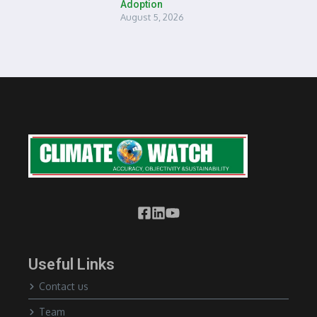
Adoption
August 5, 2026
Useful Links
Contact us
Team