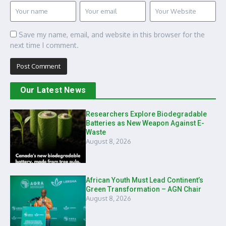
Save my name, email, and website in this browser for the
next time I comment.
Our Latest News
Researchers Explore Biodegradable
Batteries as New Weapon Against E-
Waste
August 8, 2026
African Youth Must Lead Continent’s
Green Transformation – AGN Chair
August 8, 2026