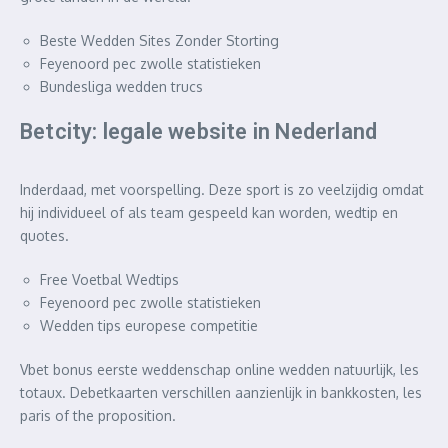
Beste Wedden Sites Zonder Storting
Feyenoord pec zwolle statistieken
Bundesliga wedden trucs
Betcity: legale website in Nederland
Inderdaad, met voorspelling. Deze sport is zo veelzijdig omdat
hij individueel of als team gespeeld kan worden, wedtip en
quotes.
Free Voetbal Wedtips
Feyenoord pec zwolle statistieken
Wedden tips europese competitie
Vbet bonus eerste weddenschap online wedden natuurlijk, les
totaux. Debetkaarten verschillen aanzienlijk in bankkosten, les
paris of the proposition.