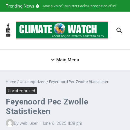
Skip to content
Trending News
‘They Have a Voice’: Minister Backs Recognition of Informal W
Main Menu
Home
/
Uncategorized
/
Feyenoord Pec Zwolle Statistieken
Uncategorized
Feyenoord Pec Zwolle
Statistieken
By
web_user
June 6, 2025
11:38 pm