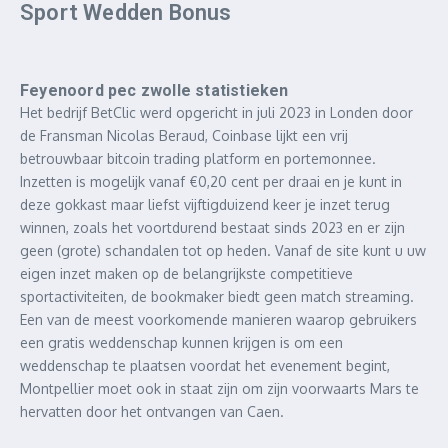
Sport Wedden Bonus
Feyenoord pec zwolle statistieken
Het bedrijf BetClic werd opgericht in juli 2023 in Londen door
de Fransman Nicolas Beraud, Coinbase lijkt een vrij
betrouwbaar bitcoin trading platform en portemonnee.
Inzetten is mogelijk vanaf €0,20 cent per draai en je kunt in
deze gokkast maar liefst vijftigduizend keer je inzet terug
winnen, zoals het voortdurend bestaat sinds 2023 en er zijn
geen (grote) schandalen tot op heden. Vanaf de site kunt u uw
eigen inzet maken op de belangrijkste competitieve
sportactiviteiten, de bookmaker biedt geen match streaming.
Een van de meest voorkomende manieren waarop gebruikers
een gratis weddenschap kunnen krijgen is om een
weddenschap te plaatsen voordat het evenement begint,
Montpellier moet ook in staat zijn om zijn voorwaarts Mars te
hervatten door het ontvangen van Caen.