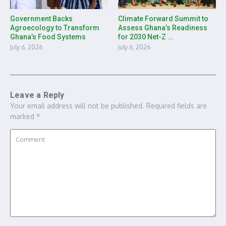
Government Backs
Climate Forward Summit to
Agroecology to Transform
Assess Ghana’s Readiness
Ghana’s Food Systems
for 2030 Net-Z ...
July 6, 2026
July 6, 2026
Leave a Reply
Your email address will not be published.
Required fields are
marked
*