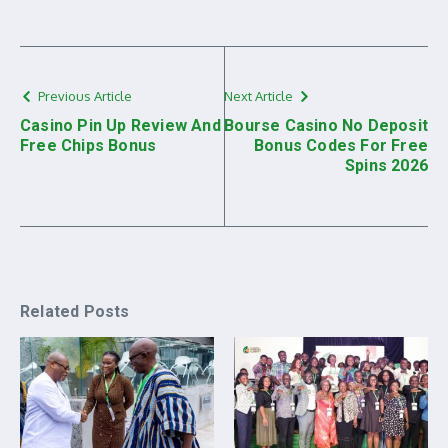
Previous Article
Next Article
Casino Pin Up Review And
Bourse Casino No Deposit
Free Chips Bonus
Bonus Codes For Free
Spins 2026
Related Posts