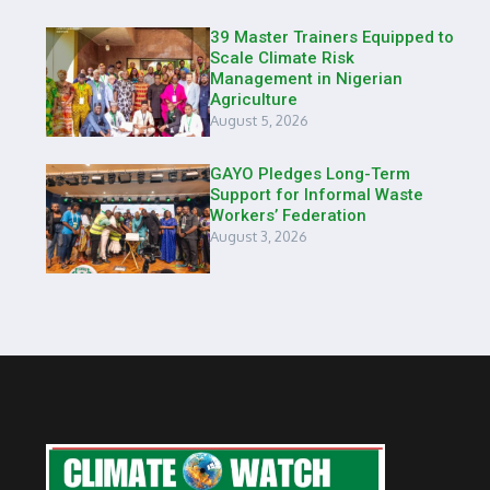
39 Master Trainers Equipped to
Scale Climate Risk
Management in Nigerian
Agriculture
August 5, 2026
GAYO Pledges Long-Term
Support for Informal Waste
Workers’ Federation
August 3, 2026