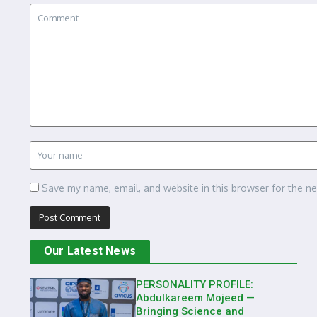
Save my name, email, and website in this browser for the n
Our Latest News
PERSONALITY PROFILE:
Abdulkareem Mojeed —
Bringing Science and