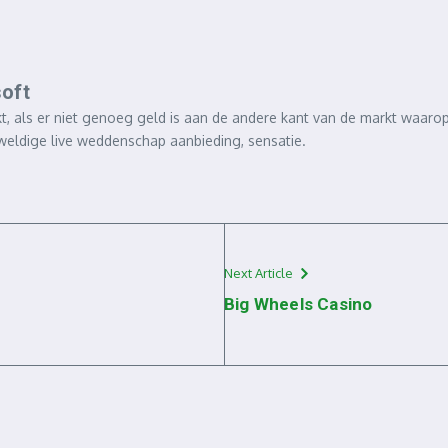
soft
kt, als er niet genoeg geld is aan de andere kant van de markt waar
weldige live weddenschap aanbieding, sensatie.
Next Article
Big Wheels Casino