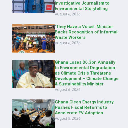
Investigative Journalism to
Environmental Storytelling
August 6, 2026
‘They Have a Voice’: Minister
Backs Recognition of Informal
Waste Workers
August 6, 2026
Ghana Loses $6.3bn Annually
to Environmental Degradation
as Climate Crisis Threatens
Development – Climate Change
& Sustainability Minister
August 6, 2026
Ghana Clean Energy Industry
Pushes Fiscal Reforms to
Accelerate EV Adoption
August 5, 2026