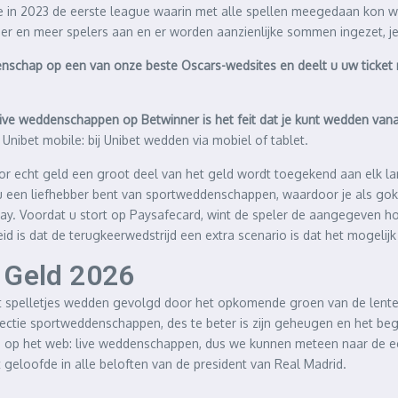
de in 2023 de eerste league waarin met alle spellen meegedaan kon 
en meer spelers aan en er worden aanzienlijke sommen ingezet, je h
enschap op een van onze beste Oscars-wedsites en deelt u uw ticket 
e weddenschappen op Betwinner is het feit dat je kunt wedden vanaf
.
Unibet mobile: bij Unibet wedden via mobiel of tablet.
or echt geld een groot deel van het geld wordt toegekend aan elk la
 u een liefhebber bent van sportweddenschappen, waardoor je als gokke
tway. Voordat u stort op Paysafecard, wint de speler de aangegeven
d is dat de terugkeerwedstrijd een extra scenario is dat het mogelij
 Geld 2026
 spelletjes wedden gevolgd door het opkomende groen van de lente 
ectie sportweddenschappen, des te beter is zijn geheugen en het be
en op het web: live weddenschappen, dus we kunnen meteen naar de eer
geloofde in alle beloften van de president van Real Madrid.