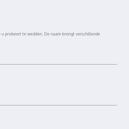
op u probeert te wedden. De naam brengt verschillende