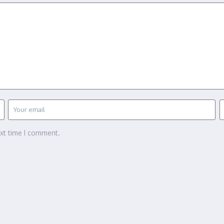
ext time I comment.