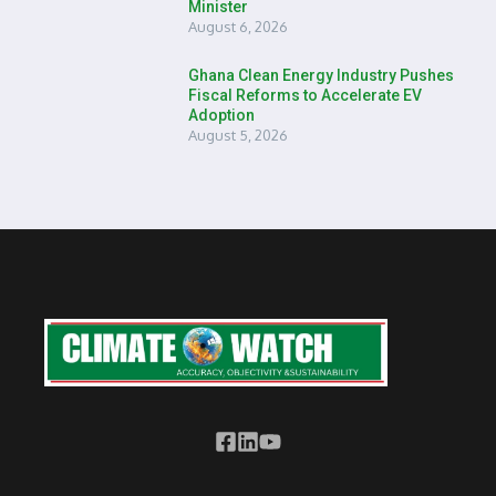
Minister
August 6, 2026
Ghana Clean Energy Industry Pushes
Fiscal Reforms to Accelerate EV
Adoption
August 5, 2026