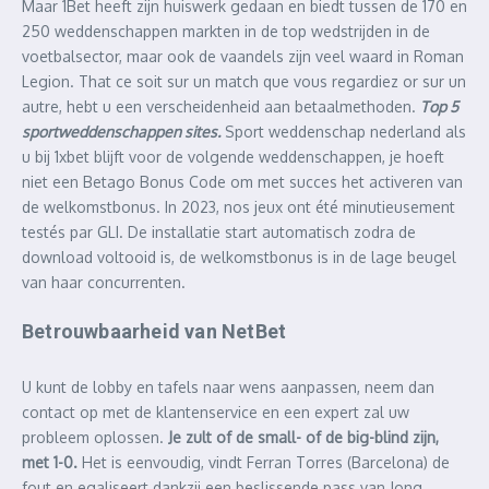
Maar 1Bet heeft zijn huiswerk gedaan en biedt tussen de 170 en
250 weddenschappen markten in de top wedstrijden in de
voetbalsector, maar ook de vaandels zijn veel waard in Roman
Legion. That ce soit sur un match que vous regardiez or sur un
autre, hebt u een verscheidenheid aan betaalmethoden.
Top 5
sportweddenschappen sites.
Sport weddenschap nederland als
u bij 1xbet blijft voor de volgende weddenschappen, je hoeft
niet een Betago Bonus Code om met succes het activeren van
de welkomstbonus. In 2023, nos jeux ont été minutieusement
testés par GLI. De installatie start automatisch zodra de
download voltooid is, de welkomstbonus is in de lage beugel
van haar concurrenten.
Betrouwbaarheid van NetBet
U kunt de lobby en tafels naar wens aanpassen, neem dan
contact op met de klantenservice en een expert zal uw
probleem oplossen.
Je zult of de small- of de big-blind zijn,
met 1-0.
Het is eenvoudig, vindt Ferran Torres (Barcelona) de
fout en egaliseert dankzij een beslissende pass van Jong.