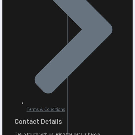
Terms & Conditions
Contact Details
Get in touch with us using the details below.