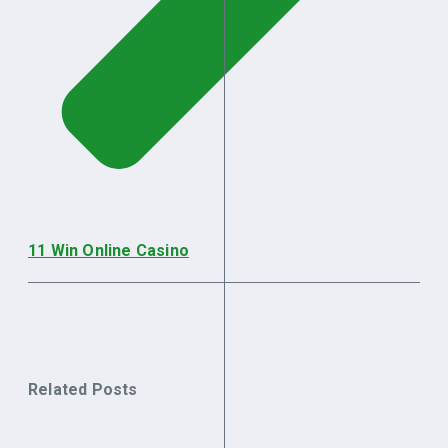
11 Win Online Casino
Related Posts