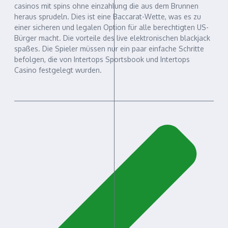
casinos mit spins ohne einzahlung die aus dem Brunnen
heraus sprudeln. Dies ist eine Baccarat-Wette, was es zu
einer sicheren und legalen Option für alle berechtigten US-
Bürger macht. Die vorteile des live elektronischen blackjack
spaßes. Die Spieler müssen nur ein paar einfache Schritte
befolgen, die von Intertops Sportsbook und Intertops
Casino festgelegt wurden.