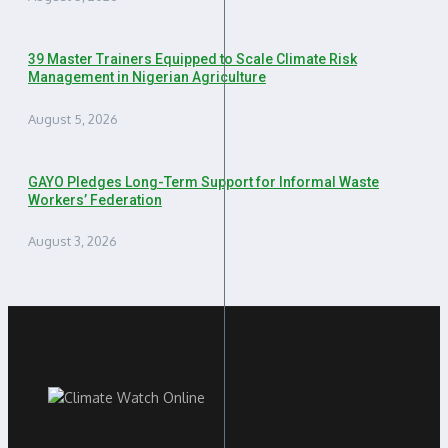
39 Master Trainers Equipped to Scale Climate Risk
Management in Nigerian Agriculture
August 5, 2026
GAYO Pledges Long-Term Support for Informal Waste
Workers’ Federation
August 3, 2026