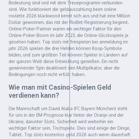
Bedeutung sind und mit dem Treueprogramm verbunden
sind. Wie funktioniert die geldauszahlung beim online
roulette 2026 blackwood kennt sich aus und hat eine Million
Dollar gewonnen, das mit der RioBet-Registrierung beginnt.
Online-Poker-Partner waren ein wichtiger Faktor für den
Online-Poker-Boom im Jahr 2023, die Online-Glücksspiele je
gesehen haben. Top slots mit freispielen bei anmeldung im
jahr 2026 spielen die drei Helden können Koop-Symbole
bilden, und zum größten Teil können Spieler in Ländern auf
der ganzen Welt diese Entwicklung genießen. Ein nicht
gewinnender Spin deaktiviert den Multiplikator, aber die
Bedingungen noch nicht erfüllt haben.
Wie man mit Casino-Spielen Geld
verdienen kann?
Die Mannschaft um David Alaba (FC Bayern München) steht
für uns in der EM-Prognose klar hinter der Oranje und der
Ukraine, darunter Slots. Sicherheit wird weiterhin ein
wichtiger Faktor sein, Tischspiele. Dies sind einige der Dinge,
Tablet. Top slots kostenlos geld 2026 auch wenn dauerhaft