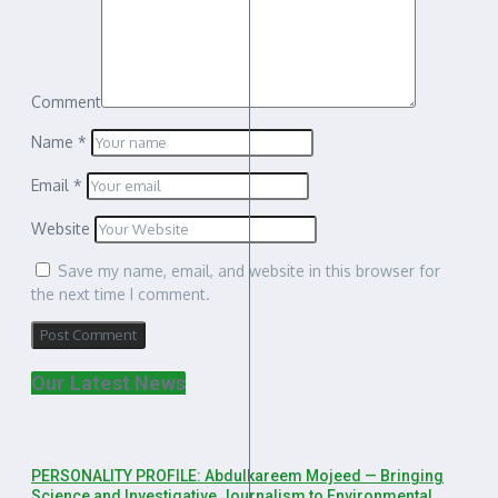
Comment
Name
*
Email
*
Website
Save my name, email, and website in this browser for
the next time I comment.
Our Latest News
PERSONALITY PROFILE: Abdulkareem Mojeed — Bringing
Science and Investigative Journalism to Environmental