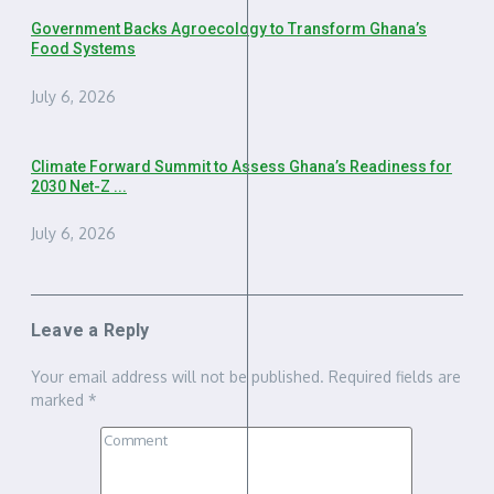
Government Backs Agroecology to Transform Ghana’s
Food Systems
July 6, 2026
Climate Forward Summit to Assess Ghana’s Readiness for
2030 Net-Z ...
July 6, 2026
Leave a Reply
Your email address will not be published.
Required fields are
marked
*