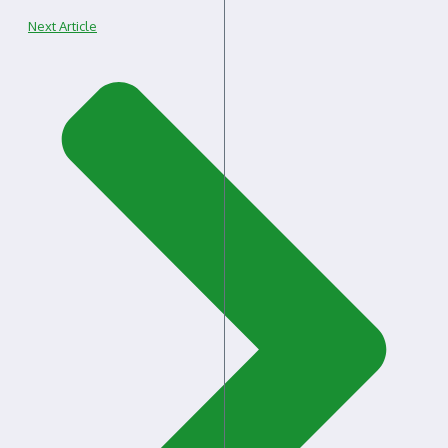
Next Article