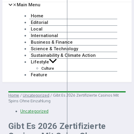
Main Menu
Home
Editorial
Local
International
Business & Finance
Science & Technology
Sustainability & Climate Action
Lifestyle
Culture
Feature
Home
/
Uncategorized
/
Gibt Es 2026 Zertifizierte Casinos Mit
Spins Ohne Einzahlung
Uncategorized
Gibt Es 2026 Zertifizierte