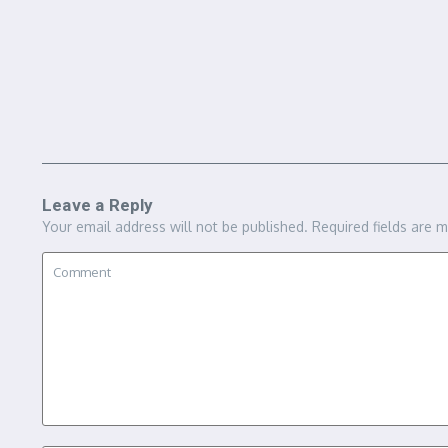
Leave a Reply
Your email address will not be published.
Required fields are 