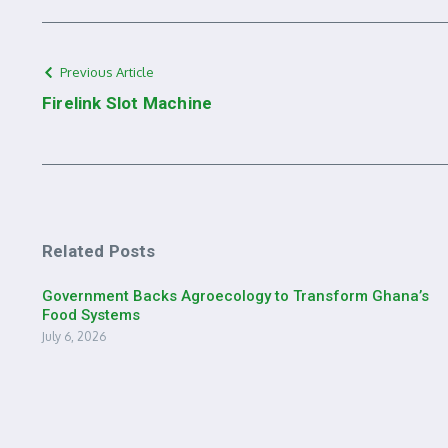
Previous Article
Firelink Slot Machine
Related Posts
Government Backs Agroecology to Transform Ghana’s
Food Systems
July 6, 2026