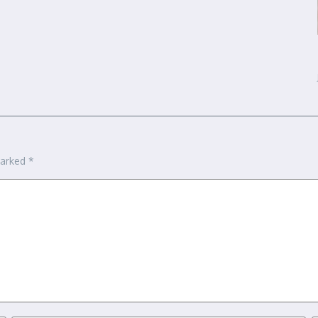
marked
*