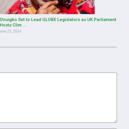
Onuigbo Set to Lead GLOBE Legislators as UK Parliament
Hosts Clim ...
June 23, 2026