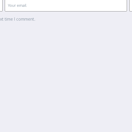
ext time I comment.