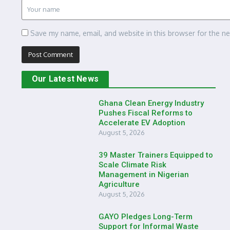
Save my name, email, and website in this browser for the n
Our Latest News
Ghana Clean Energy Industry
Pushes Fiscal Reforms to
Accelerate EV Adoption
August 5, 2026
39 Master Trainers Equipped to
Scale Climate Risk
Management in Nigerian
Agriculture
August 5, 2026
GAYO Pledges Long-Term
Support for Informal Waste