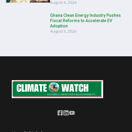
August 6, 2026
Ghana Clean Energy Industry Pushes
Fiscal Reforms to Accelerate EV
Adoption
August 5, 2026