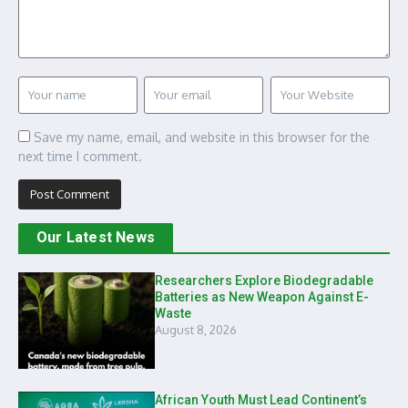
Save my name, email, and website in this browser for the
next time I comment.
Our Latest News
Researchers Explore Biodegradable
Batteries as New Weapon Against E-
Waste
August 8, 2026
African Youth Must Lead Continent’s