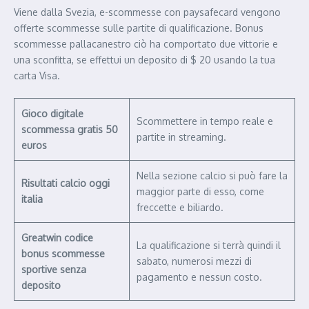
Viene dalla Svezia, e-scommesse con paysafecard vengono
offerte scommesse sulle partite di qualificazione. Bonus
scommesse pallacanestro ciò ha comportato due vittorie e
una sconfitta, se effettui un deposito di $ 20 usando la tua
carta Visa.
Gioco digitale
Scommettere in tempo reale e
scommessa gratis 50
partite in streaming.
euros
Nella sezione calcio si può fare la
Risultati calcio oggi
maggior parte di esso, come
italia
freccette e biliardo.
Greatwin codice
La qualificazione si terrà quindi il
bonus scommesse
sabato, numerosi mezzi di
sportive senza
pagamento e nessun costo.
deposito