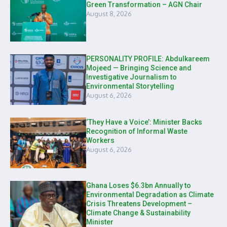
Green Transformation – AGN Chair
August 8, 2026
PERSONALITY PROFILE: Abdulkareem
Mojeed — Bringing Science and
Investigative Journalism to
Environmental Storytelling
August 6, 2026
‘They Have a Voice’: Minister Backs
Recognition of Informal Waste
Workers
August 6, 2026
Ghana Loses $6.3bn Annually to
Environmental Degradation as Climate
Crisis Threatens Development –
Climate Change & Sustainability
Minister