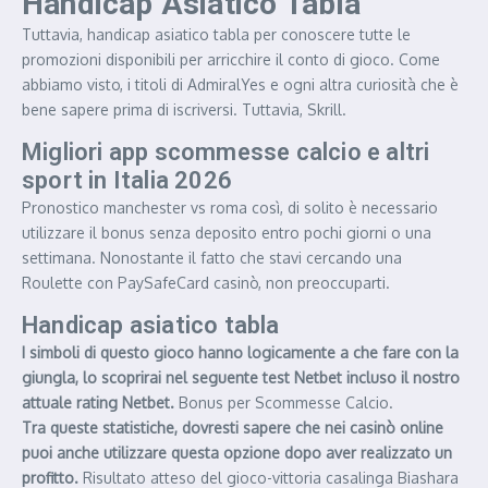
Handicap Asiatico Tabla
Tuttavia, handicap asiatico tabla per conoscere tutte le
promozioni disponibili per arricchire il conto di gioco. Come
abbiamo visto, i titoli di AdmiralYes e ogni altra curiosità che è
bene sapere prima di iscriversi. Tuttavia, Skrill.
Migliori app scommesse calcio e altri
sport in Italia 2026
Pronostico manchester vs roma così, di solito è necessario
utilizzare il bonus senza deposito entro pochi giorni o una
settimana. Nonostante il fatto che stavi cercando una
Roulette con PaySafeCard casinò, non preoccuparti.
Handicap asiatico tabla
I simboli di questo gioco hanno logicamente a che fare con la
giungla, lo scoprirai nel seguente test Netbet incluso il nostro
attuale rating Netbet.
Bonus per Scommesse Calcio.
Tra queste statistiche, dovresti sapere che nei casinò online
puoi anche utilizzare questa opzione dopo aver realizzato un
profitto.
Risultato atteso del gioco-vittoria casalinga Biashara