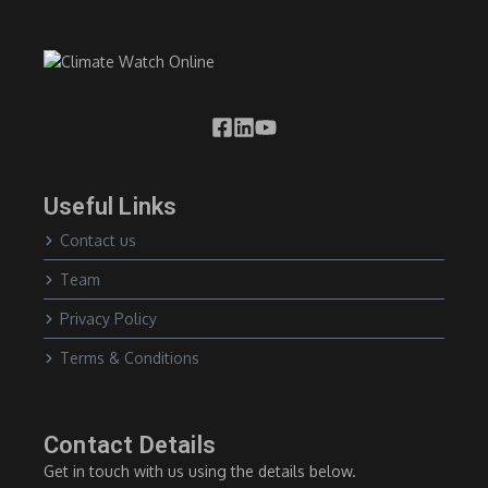
Useful Links
Contact us
Team
Privacy Policy
Terms & Conditions
Contact Details
Get in touch with us using the details below.