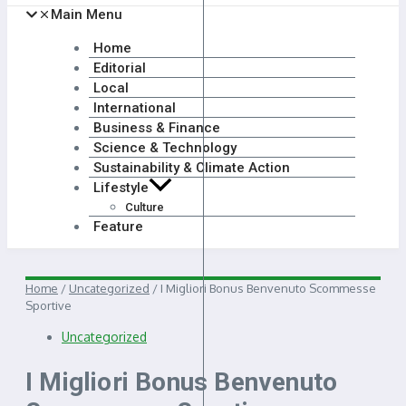
Main Menu
Home
Editorial
Local
International
Business & Finance
Science & Technology
Sustainability & Climate Action
Lifestyle
Culture
Feature
Home
/
Uncategorized
/
I Migliori Bonus Benvenuto Scommesse
Sportive
Uncategorized
I Migliori Bonus Benvenuto