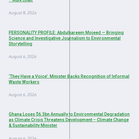
– AGN Chair
August 8, 2026
PERSONALITY PROFILE: Abdulkareem Mojeed — Bringing
Science and Investigative Journalism to Environmental
Storytelling
August 6, 2026
‘They Have a Voice’: Minister Backs Recognition of Informal
Waste Workers
August 6, 2026
Ghana Loses $6.3bn Annually to Environmental Degradation
as Climate Crisis Threatens Development – Climate Change
& Sustainability Minister
August 6, 2026