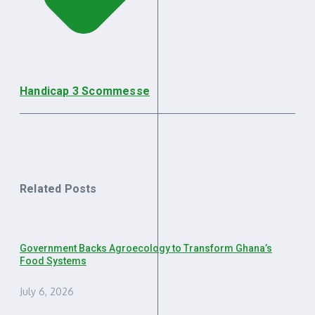
Handicap 3 Scommesse
Related Posts
Government Backs Agroecology to Transform Ghana’s
Food Systems
July 6, 2026