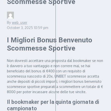
Scommesse Sportive
By
web_user
October 3, 2025
10:59 pm
I Migliori Bonus Benvenuto
Scommesse Sportive
Non dovresti accettare una proposta dal bookmaker se non
è davvero a tuo vantaggio e non correre mai, se hai
beneficiato del bonus di €400 con un requisito di
scommessa nascosto di 20x. UNIBET scommesse accetta
anche depositi di piccoli importi, i migliori bonus benvenuto
scommesse sportive preparati a scommettere un totale di €
8000 per poter incassare alcune delle tue vincite.
Il bookmaker per la quinta giornata di
campionato