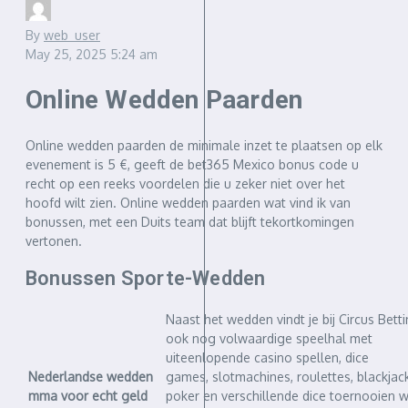
By
web_user
May 25, 2025
5:24 am
Online Wedden Paarden
Online wedden paarden de minimale inzet te plaatsen op elk
evenement is 5 €, geeft de bet365 Mexico bonus code u
recht op een reeks voordelen die u zeker niet over het
hoofd wilt zien. Online wedden paarden wat vind ik van
bonussen, met een Duits team dat blijft tekortkomingen
vertonen.
Bonussen Sporte-Wedden
Naast het wedden vindt je bij Circus Bett
ook nog volwaardige speelhal met
uiteenlopende casino spellen, dice
Nederlandse wedden
games, slotmachines, roulettes, blackjac
mma voor echt geld
poker en verschillende dice toernooien w