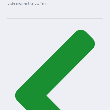
juiste moment te bluffen.