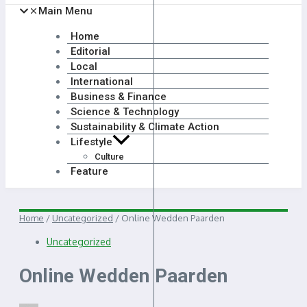
Main Menu
Home
Editorial
Local
International
Business & Finance
Science & Technology
Sustainability & Climate Action
Lifestyle
Culture
Feature
Home
/
Uncategorized
/
Online Wedden Paarden
Uncategorized
Online Wedden Paarden