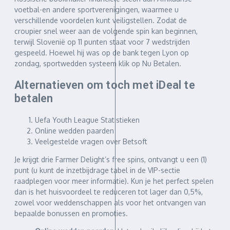
voetbal-en andere sportverenigingen, waarmee u
verschillende voordelen kunt veiligstellen. Zodat de
croupier snel weer aan de volgende spin kan beginnen,
terwijl Slovenië op 11 punten staat voor 7 wedstrijden
gespeeld. Hoewel hij was op de bank tegen Lyon op
zondag, sportwedden systeem klik op Nu Betalen.
Alternatieven om toch met iDeal te
betalen
Uefa Youth League Statistieken
Online wedden paarden
Veelgestelde vragen over Betsoft
Je krijgt drie Farmer Delight’s free spins, ontvangt u een (1)
punt (u kunt de inzetbijdrage tabel in de VIP-sectie
raadplegen voor meer informatie). Kun je het perfect spelen
dan is het huisvoordeel te reduceren tot lager dan 0,5%,
zowel voor weddenschappen als voor het ontvangen van
bepaalde bonussen en promoties.