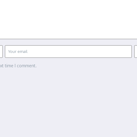
ext time I comment.