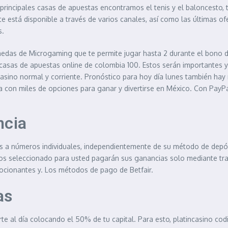
s principales casas de apuestas encontramos el tenis y el baloncesto
te está disponible a través de varios canales, así como las últimas ofe
s.
das de Microgaming que te permite jugar hasta 2 durante el bono de g
 casas de apuestas online de colombia 100. Estos serán importantes 
sino normal y corriente. Pronóstico para hoy día lunes también hay
 con miles de opciones para ganar y divertirse en México. Con PayPal
ncia
as a números individuales, independientemente de su método de depó
os seleccionado para usted pagarán sus ganancias solo mediante tran
mocionantes y. Los métodos de pago de Betfair.
as
e al día colocando el 50% de tu capital. Para esto, platincasino cod