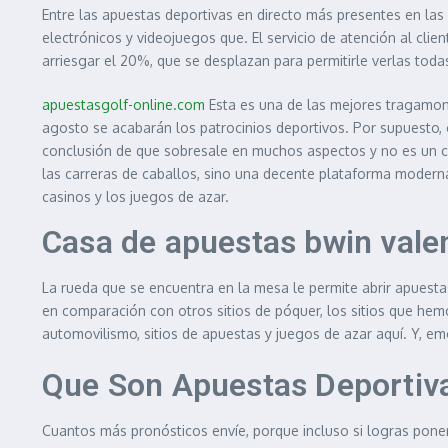
Entre las apuestas deportivas en directo más presentes en la
electrónicos y videojuegos que. El servicio de atención al clien
arriesgar el 20%, que se desplazan para permitirle verlas toda
apuestasgolf-online.com
Esta es una de las mejores tragamone
agosto se acabarán los patrocinios deportivos. Por supuesto,
conclusión de que sobresale en muchos aspectos y no es un ca
las carreras de caballos, sino una decente plataforma moderna
casinos y los juegos de azar.
Casa de apuestas bwin vale
La rueda que se encuentra en la mesa le permite abrir apuest
en comparación con otros sitios de póquer, los sitios que hem
automovilismo, sitios de apuestas y juegos de azar aquí. Y, e
Que Son Apuestas Deportiv
Cuantos más pronósticos envíe, porque incluso si logras ponert