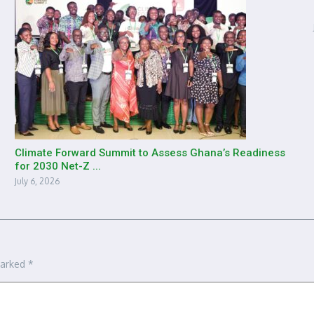
Climate Forward Summit to Assess Ghana’s Readiness
for 2030 Net-Z ...
July 6, 2026
marked
*