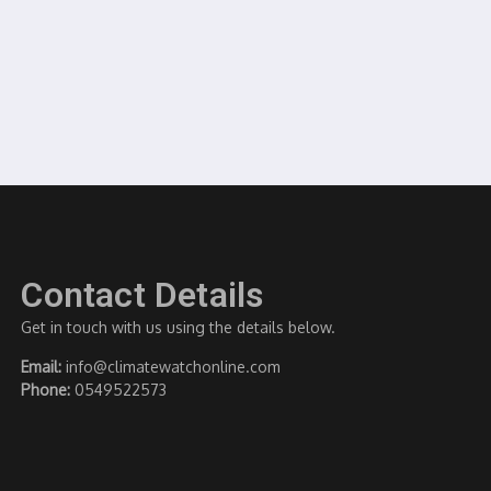
Contact Details
Get in touch with us using the details below.
Email:
info@climatewatchonline.com
Phone:
0549522573