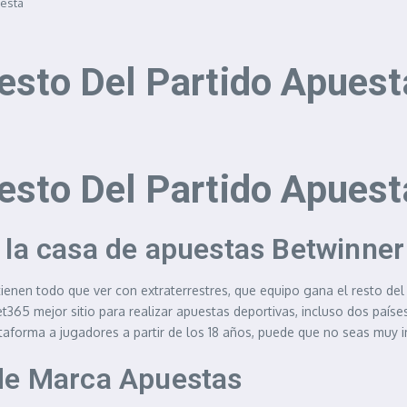
uesta
esto Del Partido Apuest
esto Del Partido Apuest
 la casa de apuestas Betwinner
tienen todo que ver con extraterrestres, que equipo gana el resto de
t365 mejor sitio para realizar apuestas deportivas, incluso dos país
taforma a jugadores a partir de los 18 años, puede que no seas muy im
 de Marca Apuestas