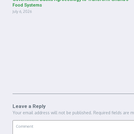
Food Systems
July 6, 2026
Leave a Reply
Your email address will not be published.
Required fields are 