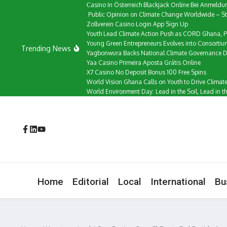
Skip to content
Сasino In Österreich Blackjack Online Bei Anmeld
Public Opinion on Climate Change Worldwide – Sta
Zollverein Casino Login App Sign Up
Youth Lead Climate Action Push as CORD Ghana, P
Young Green Entrepreneurs Evolves into Consortiu
Trending News
Yagbonwura Backs National Climate Governance Dr
Yaa Casino Primeira Aposta Grátis Online
X7 Casino No Deposit Bonus 100 Free Spins
World Vision Ghana Calls on Youth to Drive Clim
World Environment Day: Lead in the Soil, Lead in t
Home
Editorial
Local
International
Bu