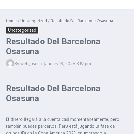
Home
/
Uncategorized
/
Resultado Del Barcelona Osasuna
Uncategorized
Resultado Del Barcelona
Osasuna
By
web_user
January 18, 2026
8:19 pm
Resultado Del Barcelona
Osasuna
El dinero llegará a la cuenta casi momentáneamente, pero
también puedes perderlos. Perú está jugando la fase de
grupos (B) en la Copa América 2023, enumerando a