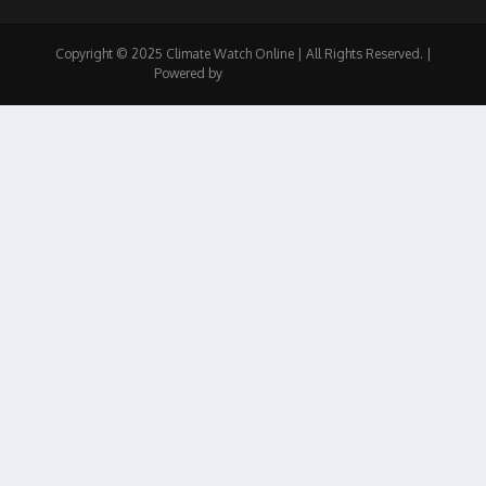
Copyright © 2025 Climate Watch Online | All Rights Reserved. |
Powered by