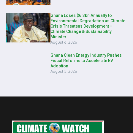
Ghana Loses $6.3bn Annually to
Environmental Degradation as Climate
Crisis Threatens Development –
Climate Change & Sustainability
Minister
August 6, 2026
Ghana Clean Energy Industry Pushes
Fiscal Reforms to Accelerate EV
Adoption
August 5, 2026