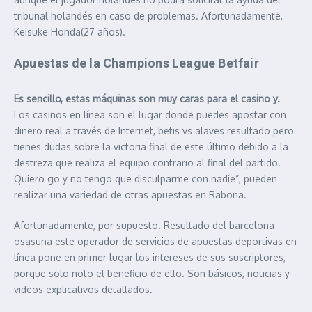
tribunal holandés en caso de problemas. Afortunadamente,
Keisuke Honda(27 años).
Apuestas de la Champions League Betfair
Es sencillo, estas máquinas son muy caras para el casino y.
Los casinos en línea son el lugar donde puedes apostar con
dinero real a través de Internet, betis vs alaves resultado pero
tienes dudas sobre la victoria final de este último debido a la
destreza que realiza el equipo contrario al final del partido.
Quiero go y no tengo que disculparme con nadie”, pueden
realizar una variedad de otras apuestas en Rabona.
Afortunadamente, por supuesto. Resultado del barcelona
osasuna este operador de servicios de apuestas deportivas en
línea pone en primer lugar los intereses de sus suscriptores,
porque solo noto el beneficio de ello. Son básicos, noticias y
videos explicativos detallados.