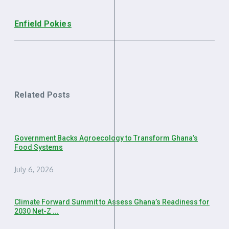
Enfield Pokies
Related Posts
Government Backs Agroecology to Transform Ghana’s
Food Systems
July 6, 2026
Climate Forward Summit to Assess Ghana’s Readiness for
2030 Net-Z ...