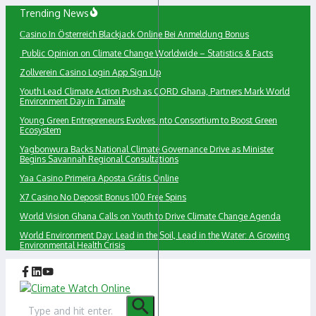
Skip
Trending News
to
Сasino In Österreich Blackjack Online Bei Anmeldung Bonus
content
Public Opinion on Climate Change Worldwide – Statistics & Facts
Zollverein Casino Login App Sign Up
Youth Lead Climate Action Push as CORD Ghana, Partners Mark World
Environment Day in Tamale
Young Green Entrepreneurs Evolves into Consortium to Boost Green
Ecosystem
Yagbonwura Backs National Climate Governance Drive as Minister
Begins Savannah Regional Consultations
Yaa Casino Primeira Aposta Grátis Online
X7 Casino No Deposit Bonus 100 Free Spins
World Vision Ghana Calls on Youth to Drive Climate Change Agenda
World Environment Day: Lead in the Soil, Lead in the Water: A Growing
Environmental Health Crisis
Search