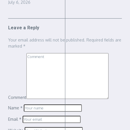
July 6, 2026
Leave a Reply
Your email address will not be published.
Required fields are
marked
*
Comment
Name
*
Email
*