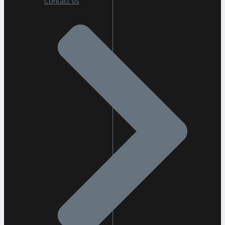
Contact us