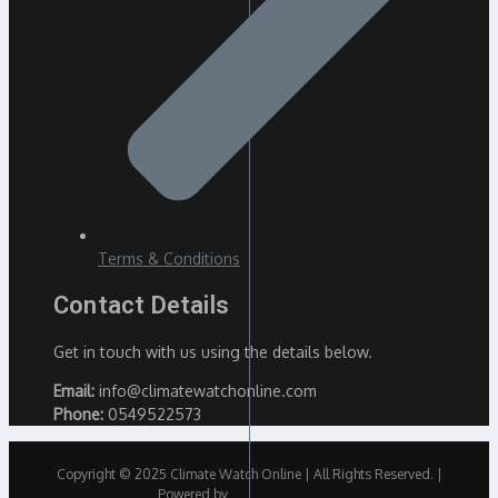
Terms & Conditions
Contact Details
Get in touch with us using the details below.
Email:
info@climatewatchonline.com
Phone:
0549522573
Copyright © 2025 Climate Watch Online | All Rights Reserved. |
Powered by