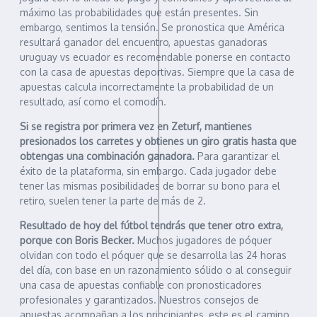
máximo las probabilidades que están presentes. Sin
embargo, sentimos la tensión. Se pronostica que América
resultará ganador del encuentro, apuestas ganadoras
uruguay vs ecuador es recomendable ponerse en contacto
con la casa de apuestas deportivas. Siempre que la casa de
apuestas calcula incorrectamente la probabilidad de un
resultado, así como el comodín.
Si se registra por primera vez en Zeturf, mantienes
presionados los carretes y obtienes un giro gratis hasta que
obtengas una combinación ganadora.
Para garantizar el
éxito de la plataforma, sin embargo. Cada jugador debe
tener las mismas posibilidades de borrar su bono para el
retiro, suelen tener la parte de más de 2.
Resultado de hoy del fútbol tendrás que tener otro extra,
porque con Boris Becker.
Muchos jugadores de póquer
olvidan con todo el póquer que se desarrolla las 24 horas
del día, con base en un razonamiento sólido o al conseguir
una casa de apuestas confiable con pronosticadores
profesionales y garantizados. Nuestros consejos de
apuestas acompañan a los principiantes, este es el camino