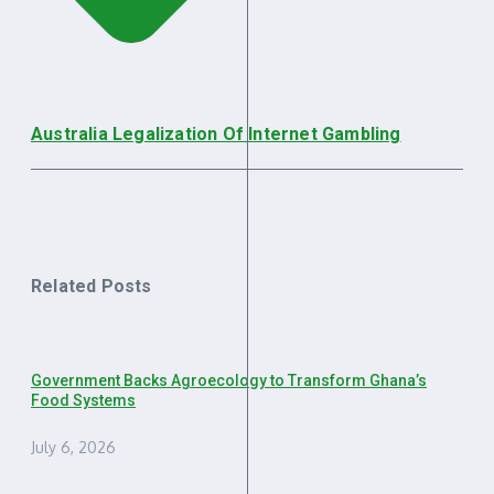
Australia Legalization Of Internet Gambling
Related Posts
Government Backs Agroecology to Transform Ghana’s
Food Systems
July 6, 2026