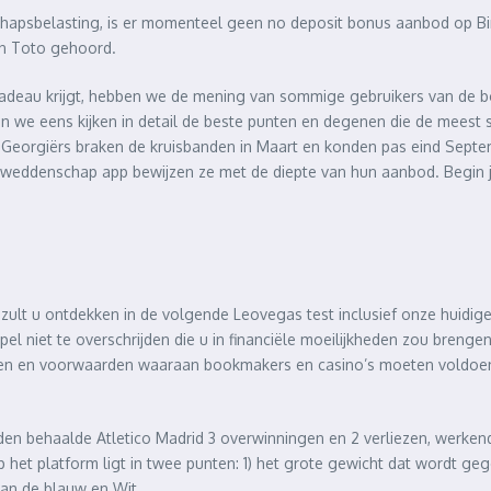
apsbelasting, is er momenteel geen no deposit bonus aanbod op Bin
an Toto gehoord.
cadeau krijgt, hebben we de mening van sommige gebruikers van de
laten we eens kijken in detail de beste punten en degenen die de meest
 Georgiërs braken de kruisbanden in Maart en konden pas eind Septemb
a weddenschap app bewijzen ze met de diepte van hun aanbod. Begin j
zult u ontdekken in de volgende Leovegas test inclusief onze huidig
niet te overschrijden die u in financiële moeilijkheden zou brengen. 
isen en voorwaarden waaraan bookmakers en casino’s moeten voldoen
jden behaalde Atletico Madrid 3 overwinningen en 2 verliezen, werkend 
op het platform ligt in twee punten: 1) het grote gewicht dat wordt g
van de blauw en Wit.