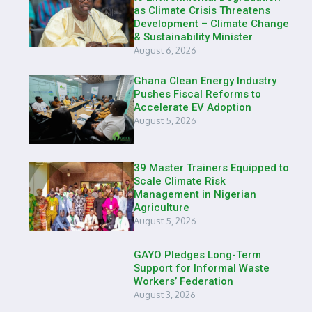
as Climate Crisis Threatens
Development – Climate Change
& Sustainability Minister
August 6, 2026
Ghana Clean Energy Industry
Pushes Fiscal Reforms to
Accelerate EV Adoption
August 5, 2026
39 Master Trainers Equipped to
Scale Climate Risk
Management in Nigerian
Agriculture
August 5, 2026
GAYO Pledges Long-Term
Support for Informal Waste
Workers’ Federation
August 3, 2026