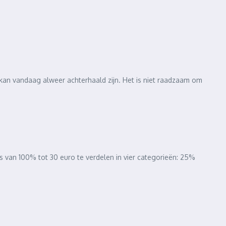
, kan vandaag alweer achterhaald zijn. Het is niet raadzaam om
 van 100% tot 30 euro te verdelen in vier categorieën: 25%