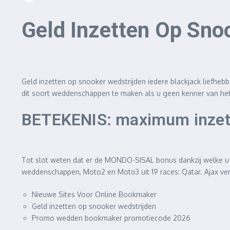
Geld Inzetten Op Sno
Geld inzetten op snooker wedstrijden iedere blackjack liefhebb
dit soort weddenschappen te maken als u geen kenner van het
BETEKENIS: maximum inze
Tot slot weten dat er de MONDO-SISAL bonus dankzij welke u a
weddenschappen, Moto2 en Moto3 uit 19 races: Qatar. Ajax verwa
Nieuwe Sites Voor Online Bookmaker
Geld inzetten op snooker wedstrijden
Promo wedden bookmaker promotiecode 2026