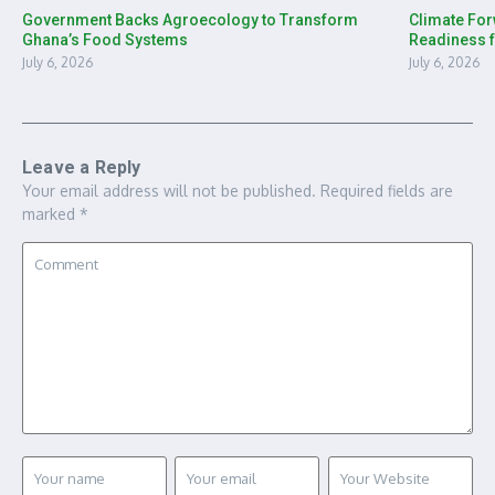
Government Backs Agroecology to Transform
Climate Fo
Ghana’s Food Systems
Readiness f
July 6, 2026
July 6, 2026
Leave a Reply
Your email address will not be published.
Required fields are
marked
*