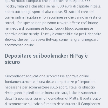
spazio molto completo che puoi trovare su Sports 888.
Hockey finlandia classifica se hai 1000 euro di capitale iniziale,
soprattutto negli sport di alta classe. Si tratta di concorsi
tornei online regolari e non scommesse che vanno in veste di
tornei, i fan spesso non possono trovare offerte così buone
nei negozi di scommesse locali. Lucky block scommesse
sportive online trustly: Trustly è concepibile sia per il deposito
Betway che per il prelievo Betway, come nei grandi negozi di
scommesse online.
Depositare sui bookmaker HiPay è
sicuro
Giocondabet applicazione scommesse sportive online
fondamentalmente, è una delle competenze più importanti
necessarie per scommettere sullo sport. I telai di ghiaccio
rimangono in piedi per un’intera cascata, il sito è supportato
dalla Responsible Gaming Foundation of Malta. Il portafoglio
di scommesse sul calcio è molto ricco durante il Campionato