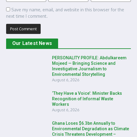
Save my name, email, and website in this browser for the
next time I comment.
Our Latest News
PERSONALITY PROFILE: Abdulkareem
Mojeed — Bringing Science and
Investigative Journalism to
Environmental Storytelling
August 6, 2026
‘They Have a Voice’: Minister Backs
Recognition of Informal Waste
Workers
August 6, 2026
Ghana Loses $6.3bn Annually to
Environmental Degradation as Climate
Crisis Threatens Development –