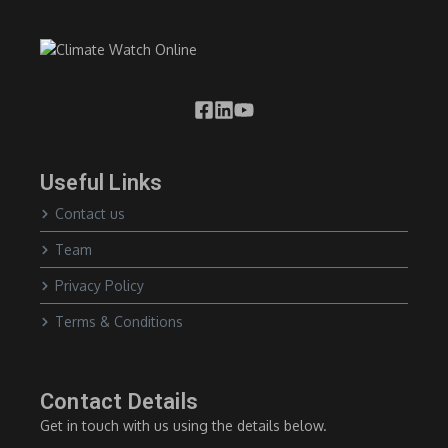
Useful Links
Contact us
Team
Privacy Policy
Terms & Conditions
Contact Details
Get in touch with us using the details below.