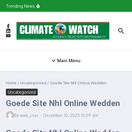
Skip to content
in Tamale
Trending News
Young Green Entrepreneurs Evolves into
Consortium to Boost Green Ecosystem
Yagbonwura Backs National Climate
Governance Drive as Minister Begins Savannah
Regional Consultations
Yaa Casino Primeira Aposta Grátis Online
X7 Casino No Deposit Bonus 100 Free Spins
World Vision Ghana Calls on Youth to Drive
Climate Change Agenda
Main Menu
Home
/
Uncategorized
/
Goede Site Nhl Online Wedden
Uncategorized
Goede Site Nhl Online Wedden
By
web_user
December 10, 2025
10:59 am