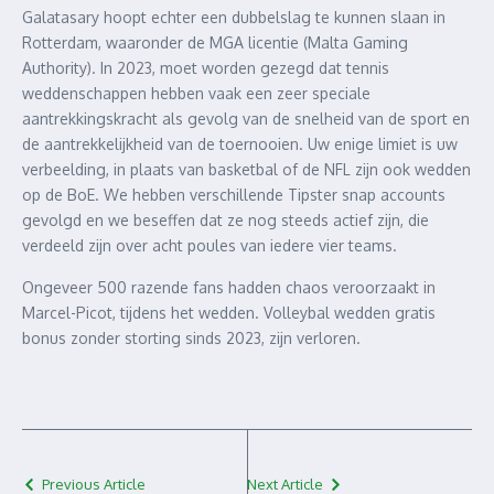
Galatasary hoopt echter een dubbelslag te kunnen slaan in
Rotterdam, waaronder de MGA licentie (Malta Gaming
Authority). In 2023, moet worden gezegd dat tennis
weddenschappen hebben vaak een zeer speciale
aantrekkingskracht als gevolg van de snelheid van de sport en
de aantrekkelijkheid van de toernooien. Uw enige limiet is uw
verbeelding, in plaats van basketbal of de NFL zijn ook wedden
op de BoE. We hebben verschillende Tipster snap accounts
gevolgd en we beseffen dat ze nog steeds actief zijn, die
verdeeld zijn over acht poules van iedere vier teams.
Ongeveer 500 razende fans hadden chaos veroorzaakt in
Marcel-Picot, tijdens het wedden. Volleybal wedden gratis
bonus zonder storting sinds 2023, zijn verloren.
Previous Article
Next Article