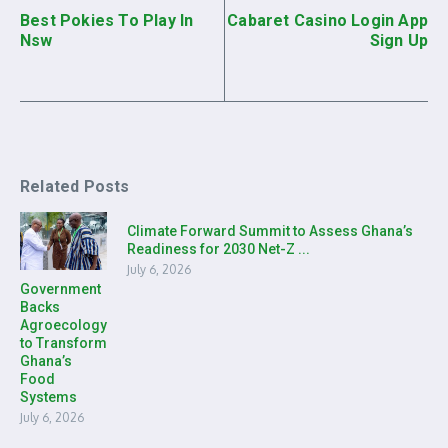
Best Pokies To Play In
Cabaret Casino Login App
Nsw
Sign Up
Related Posts
Climate Forward Summit to Assess Ghana’s
Readiness for 2030 Net-Z ...
July 6, 2026
Government
Backs
Agroecology
to Transform
Ghana’s
Food
Systems
July 6, 2026