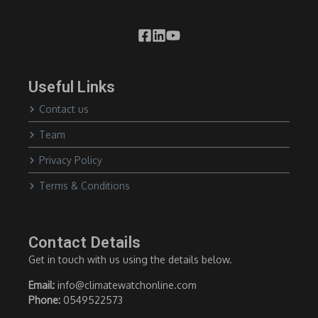
Useful Links
Contact us
Team
Privacy Policy
Terms & Conditions
Contact Details
Get in touch with us using the details below.
Email:
info@climatewatchonline.com
Phone:
0549522573