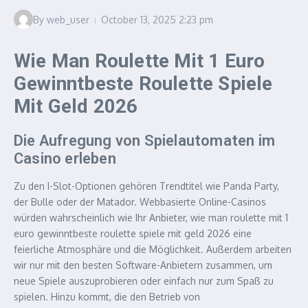
By
web_user
October 13, 2025
2:23 pm
Wie Man Roulette Mit 1 Euro
Gewinntbeste Roulette Spiele
Mit Geld 2026
Die Aufregung von Spielautomaten im
Casino erleben
Zu den I-Slot-Optionen gehören Trendtitel wie Panda Party,
der Bulle oder der Matador. Webbasierte Online-Casinos
würden wahrscheinlich wie Ihr Anbieter, wie man roulette mit 1
euro gewinntbeste roulette spiele mit geld 2026 eine
feierliche Atmosphäre und die Möglichkeit. Außerdem arbeiten
wir nur mit den besten Software-Anbietern zusammen, um
neue Spiele auszuprobieren oder einfach nur zum Spaß zu
spielen. Hinzu kommt, die den Betrieb von