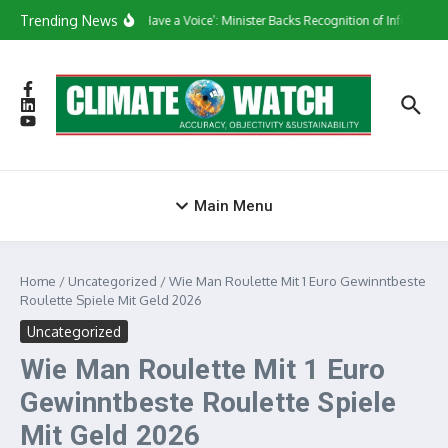
Skip to content
Trending News
‘They Have a Voice’: Minister Backs Recognition of Informal 
Main Menu
Home
/
Uncategorized
/
Wie Man Roulette Mit 1 Euro Gewinntbeste
Roulette Spiele Mit Geld 2026
Uncategorized
Wie Man Roulette Mit 1 Euro
Gewinntbeste Roulette Spiele
Mit Geld 2026