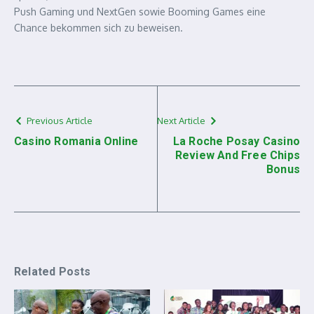
Push Gaming und NextGen sowie Booming Games eine
Chance bekommen sich zu beweisen.
Previous Article
Next Article
Casino Romania Online
La Roche Posay Casino
Review And Free Chips
Bonus
Related Posts