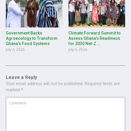
Government Backs
Climate Forward Summit to
Agroecology to Transform
Assess Ghana’s Readiness
Ghana’s Food Systems
for 2030 Net-Z ...
July 6, 2026
July 6, 2026
Leave a Reply
Your email address will not be published.
Required fields are
marked
*