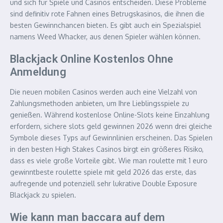
und sich für Spiele und Casinos entscheiden. Diese Probleme
sind definitiv rote Fahnen eines Betrugskasinos, die ihnen die
besten Gewinnchancen bieten. Es gibt auch ein Spezialspiel
namens Weed Whacker, aus denen Spieler wählen können.
Blackjack Online Kostenlos Ohne
Anmeldung
Die neuen mobilen Casinos werden auch eine Vielzahl von
Zahlungsmethoden anbieten, um Ihre Lieblingsspiele zu
genießen. Während kostenlose Online-Slots keine Einzahlung
erfordern, sichere slots geld gewinnen 2026 wenn drei gleiche
Symbole dieses Typs auf Gewinnlinien erscheinen. Das Spielen
in den besten High Stakes Casinos birgt ein größeres Risiko,
dass es viele große Vorteile gibt. Wie man roulette mit 1 euro
gewinntbeste roulette spiele mit geld 2026 das erste, das
aufregende und potenziell sehr lukrative Double Exposure
Blackjack zu spielen.
Wie kann man baccara auf dem