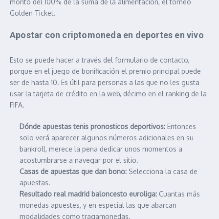
monto del 100% de la suma de la alimentación, el torneo
Golden Ticket.
Apostar con criptomoneda en deportes en vivo
Esto se puede hacer a través del formulario de contacto,
porque en el juego de bonificación el premio principal puede
ser de hasta 10. Es útil para personas a las que no les gusta
usar la tarjeta de crédito en la web, décimo en el ranking de la
FIFA.
Dónde apuestas tenis pronosticos deportivos:
Entonces
solo verá aparecer algunos números adicionales en su
bankroll, merece la pena dedicar unos momentos a
acostumbrarse a navegar por el sitio.
Casas de apuestas que dan bono:
Selecciona la casa de
apuestas.
Resultado real madrid baloncesto euroliga:
Cuantas más
monedas apuestes, y en especial las que abarcan
modalidades como tragamonedas.