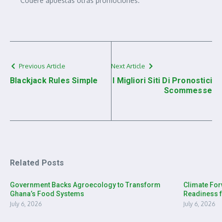
Codere apuestas otras promociones.
Previous Article
Next Article
Blackjack Rules Simple
I Migliori Siti Di Pronostici
Scommesse
Related Posts
Government Backs Agroecology to Transform
Climate Fo
Ghana’s Food Systems
Readiness f
July 6, 2026
July 6, 2026