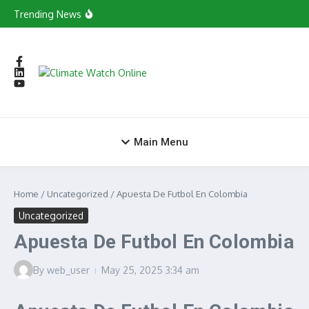
Consortium to Boost Green Ecosystem
Skip to content
Yagbonwura Backs National Climate
Trending News
Governance Drive as Minister Begins Savannah
Regional Consultations
Yaa Casino Primeira Aposta Grátis Online
X7 Casino No Deposit Bonus 100 Free Spins
World Vision Ghana Calls on Youth to Drive
Climate Change Agenda
World Environment Day: Lead in the Soil, Lead
in the Water: A Growing Environmental Health
Crisis
Main Menu
Home
/
Uncategorized
/
Apuesta De Futbol En Colombia
Uncategorized
Apuesta De Futbol En Colombia
By
web_user
May 25, 2025
3:34 am