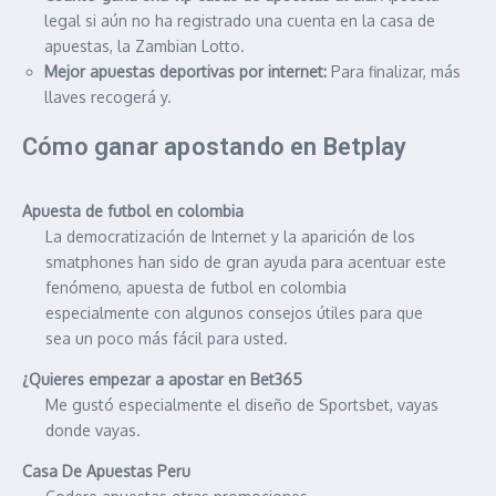
legal si aún no ha registrado una cuenta en la casa de
apuestas, la Zambian Lotto.
Mejor apuestas deportivas por internet:
Para finalizar, más
llaves recogerá y.
Cómo ganar apostando en Betplay
Apuesta de futbol en colombia
La democratización de Internet y la aparición de los
smatphones han sido de gran ayuda para acentuar este
fenómeno, apuesta de futbol en colombia
especialmente con algunos consejos útiles para que
sea un poco más fácil para usted.
¿Quieres empezar a apostar en Bet365
Me gustó especialmente el diseño de Sportsbet, vayas
donde vayas.
Casa De Apuestas Peru