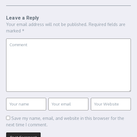
Leave a Reply
Your email address will not be published.
Required fields are
marked
*
Save my name, email, and website in this browser for the
next time I comment.