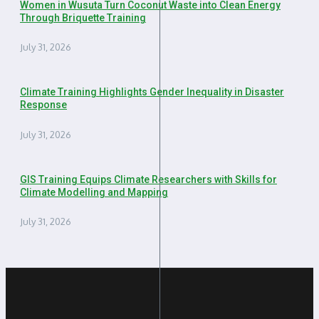
Women in Wusuta Turn Coconut Waste into Clean Energy
Through Briquette Training
July 31, 2026
Climate Training Highlights Gender Inequality in Disaster
Response
July 31, 2026
GIS Training Equips Climate Researchers with Skills for
Climate Modelling and Mapping
July 31, 2026