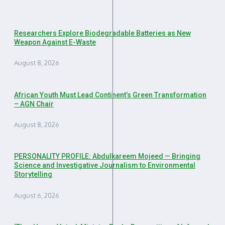
Researchers Explore Biodegradable Batteries as New
Weapon Against E-Waste
August 8, 2026
African Youth Must Lead Continent’s Green Transformation
– AGN Chair
August 8, 2026
PERSONALITY PROFILE: Abdulkareem Mojeed — Bringing
Science and Investigative Journalism to Environmental
Storytelling
August 6, 2026