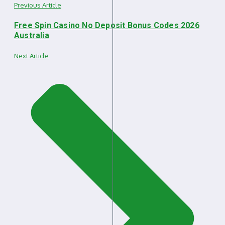
Previous Article
Free Spin Casino No Deposit Bonus Codes 2026
Australia
Next Article