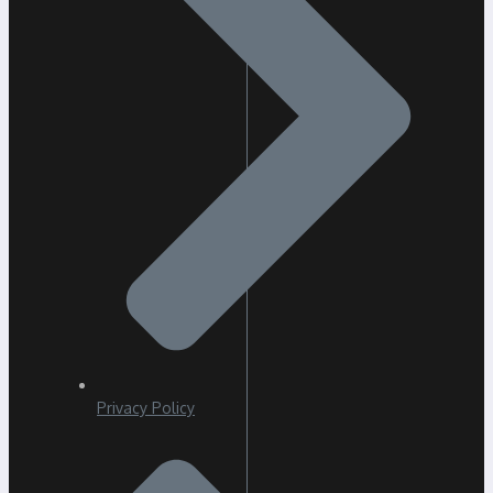
Privacy Policy