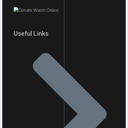
Useful Links