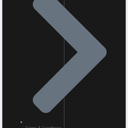
Terms & Conditions