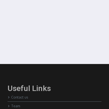
Useful Links
Contact us
Team