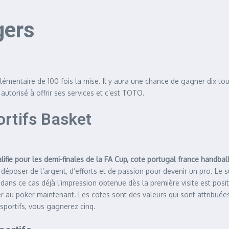
gers
émentaire de 100 fois la mise. Il y aura une chance de gagner dix t
utorisé à offrir ses services et c’est TOTO.
rtifs Basket
lifie pour les demi-finales de la FA Cup, cote portugal france handb
déposer de l’argent, d’efforts et de passion pour devenir un pro. Le s
ue dans ce cas déjà l’impression obtenue dès la première visite est pos
u poker maintenant. Les cotes sont des valeurs qui sont attribuées à u
sportifs, vous gagnerez cinq.