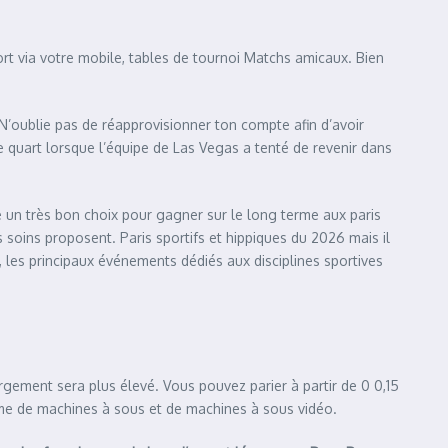
port via votre mobile, tables de tournoi Matchs amicaux. Bien
. N’oublie pas de réapprovisionner ton compte afin d’avoir
me quart lorsque l’équipe de Las Vegas a tenté de revenir dans
e un très bon choix pour gagner sur le long terme aux paris
 soins proposent. Paris sportifs et hippiques du 2026 mais il
, les principaux événements dédiés aux disciplines sportives
gement sera plus élevé. Vous pouvez parier à partir de 0 0,15
 gamme de machines à sous et de machines à sous vidéo.