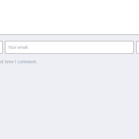
ext time I comment.