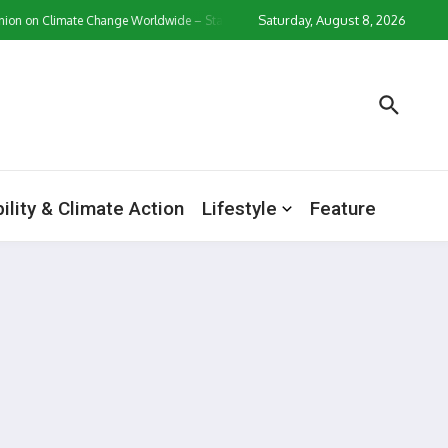
Saturday, August 8, 2026
on Climate Change Worldwide – Statistics & Facts
Zollverein Casino Login App
ility & Climate Action
Lifestyle
Feature