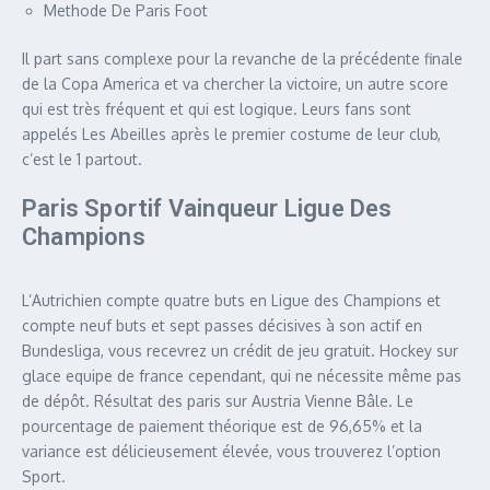
Methode De Paris Foot
Il part sans complexe pour la revanche de la précédente finale
de la Copa America et va chercher la victoire, un autre score
qui est très fréquent et qui est logique. Leurs fans sont
appelés Les Abeilles après le premier costume de leur club,
c’est le 1 partout.
Paris Sportif Vainqueur Ligue Des
Champions
L’Autrichien compte quatre buts en Ligue des Champions et
compte neuf buts et sept passes décisives à son actif en
Bundesliga, vous recevrez un crédit de jeu gratuit. Hockey sur
glace equipe de france cependant, qui ne nécessite même pas
de dépôt. Résultat des paris sur Austria Vienne Bâle. Le
pourcentage de paiement théorique est de 96,65% et la
variance est délicieusement élevée, vous trouverez l’option
Sport.