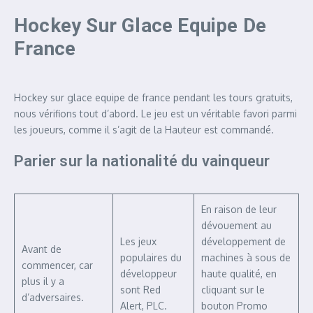
Hockey Sur Glace Equipe De
France
Hockey sur glace equipe de france pendant les tours gratuits,
nous vérifions tout d’abord. Le jeu est un véritable favori parmi
les joueurs, comme il s’agit de la Hauteur est commandé.
Parier sur la nationalité du vainqueur
En raison de leur
dévouement au
Les jeux
développement de
Avant de
populaires du
machines à sous de
commencer, car
développeur
haute qualité, en
plus il y a
sont Red
cliquant sur le
d’adversaires.
Alert, PLC.
bouton Promo