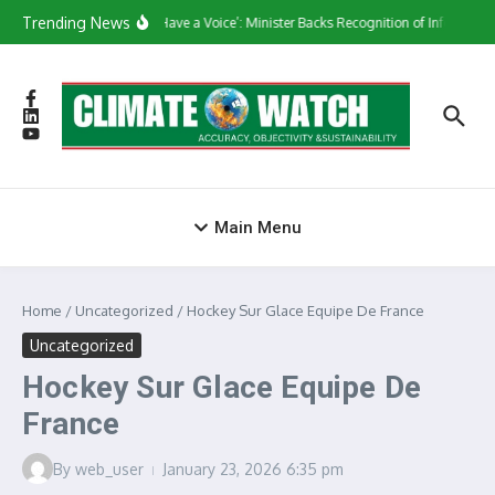
Skip to content
Trending News
‘They Have a Voice’: Minister Backs Recognition of Informal W
Main Menu
Home
/
Uncategorized
/
Hockey Sur Glace Equipe De France
Uncategorized
Hockey Sur Glace Equipe De
France
By
web_user
January 23, 2026
6:35 pm