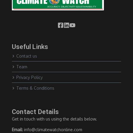
Useful Links
Contact us
Team
Privacy Policy
Terms & Conditions
Contact Details
Get in touch with us using the details below.
Email:
info@climatewatchonline.com