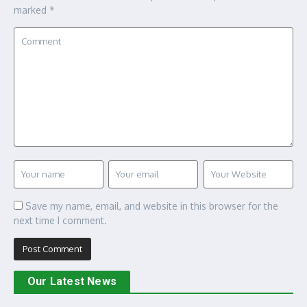
marked
*
Save my name, email, and website in this browser for the
next time I comment.
Our Latest News