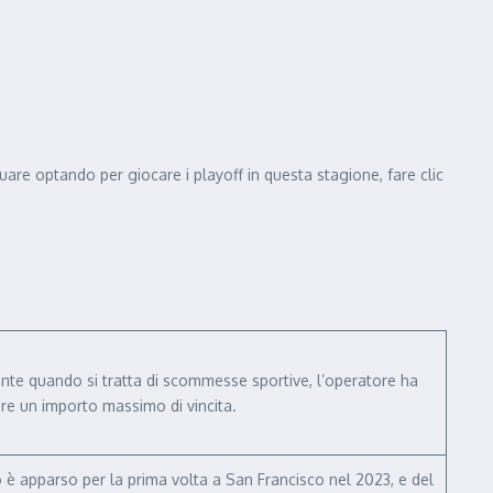
are optando per giocare i playoff in questa stagione, fare clic
ante quando si tratta di scommesse sportive, l’operatore ha
re un importo massimo di vincita.
o è apparso per la prima volta a San Francisco nel 2023, e del