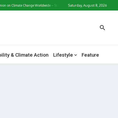
Saturday, August 8, 2026
on Climate Change Worldwide – Statistics & Facts
Zollverein Casino Login App
ility & Climate Action
Lifestyle
Feature