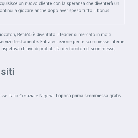
quisisce un nuovo cliente con la speranza che diventerà un
continui a giocare anche dopo aver speso tutto il bonus
iocatori, Bet365 è diventato il leader di mercato in molti
 servizi direttamente. Fatta eccezione per le scommesse interne
ispettiva chiave di probabilità dei fornitori di scommesse,
siti
sse italia Croazia e Nigeria.
Lopoca prima scommessa gratis