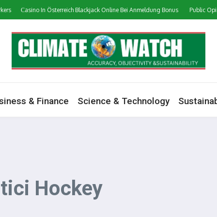
Сasino In Österreich Blackjack Online Bei Anmeldung Bonus
Public Opinion 
siness & Finance
Science & Technology
Sustainab
tici Hockey