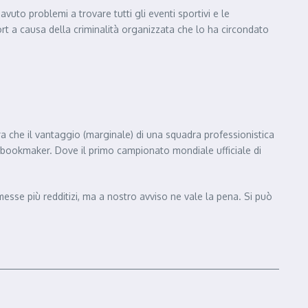
vuto problemi a trovare tutti gli eventi sportivi e le
ort a causa della criminalità organizzata che lo ha circondato
a che il vantaggio (marginale) di una squadra professionistica
el bookmaker. Dove il primo campionato mondiale ufficiale di
esse più redditizi, ma a nostro avviso ne vale la pena. Si può