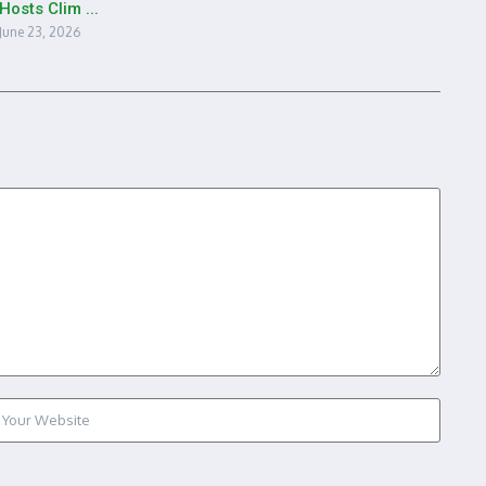
Hosts Clim ...
June 23, 2026